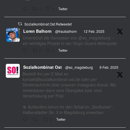
1
1
Twitter
Sozialkombinat Ost Retweetet
Loren Balhorn
@fraubalhorn
·
12 Feb. 2025
Unterstützt die Genossen von @so_magdeburg –
ein wichtiges Projekt in der Virgin Guard-Metropole!
2
2
Twitter
Sozialkombinat Ost
@so_magdeburg
·
9 Feb. 2025
Bestellt ihn per E-Mail an
kontakt@sozialkombinat-ost.de oder per
Direktnachricht über unseren Instagram-Kanal. Wir
vereinbaren dann eine Übergabe bzw. eine
Verschickung per Post.
🧣 Außerdem könnt ihr den Schal im „Soultunes“,
Halberstädter Str. 3 in Magdeburg erwerben.
2
Twitter