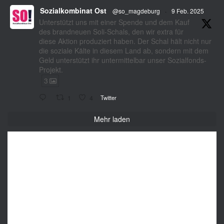
Sozialkombinat Ost
@so_magdeburg
·
9 Feb. 2025
Unterstützt uns mit einer Spende und dem Kauf
des brandneuen Soli-Schals, den wir extra für
diese Aktion produziert haben. Der Schal hält nicht nur
die soziale Kälte in diesem Land ab, sondern mit dem
Geld unterstützt ihr untermittelbar unser Sozialfonds-
Projekt.
3
1
4
Twitter
Mehr laden
sozialkombinat_ost