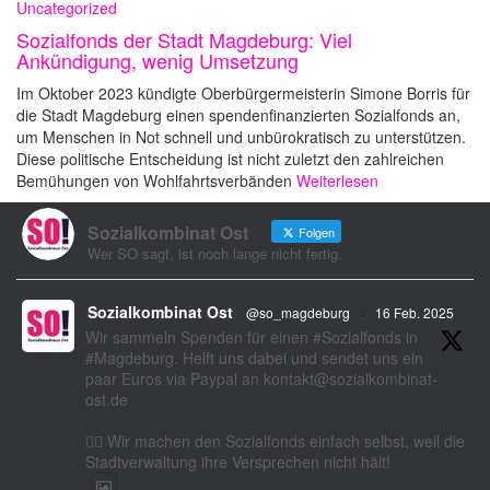
Uncategorized
Sozialfonds der Stadt Magdeburg: Viel
Ankündigung, wenig Umsetzung
Im Oktober 2023 kündigte Oberbürgermeisterin Simone Borris für
die Stadt Magdeburg einen spendenfinanzierten Sozialfonds an,
um Menschen in Not schnell und unbürokratisch zu unterstützen.
Diese politische Entscheidung ist nicht zuletzt den zahlreichen
Bemühungen von Wohlfahrtsverbänden
Weiterlesen
Sozialkombinat Ost
Folgen
Wer SO sagt, ist noch lange nicht fertig.
Sozialkombinat Ost
@so_magdeburg
·
16 Feb. 2025
Wir sammeln Spenden für einen #Sozialfonds in
#Magdeburg. Helft uns dabei und sendet uns ein
paar Euros via Paypal an kontakt@sozialkombinat-
ost.de
✊🏽 Wir machen den Sozialfonds einfach selbst, weil die
Stadtverwaltung ihre Versprechen nicht hält!