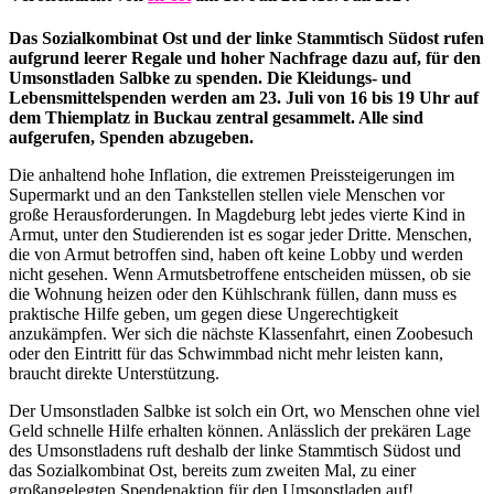
Das Sozialkombinat Ost und der linke Stammtisch Südost rufen
aufgrund leerer Regale und hoher Nachfrage dazu auf, für den
Umsonstladen Salbke zu spenden. Die Kleidungs- und
Lebensmittelspenden werden am 23. Juli von 16 bis 19 Uhr auf
dem Thiemplatz in Buckau zentral gesammelt. Alle sind
aufgerufen, Spenden abzugeben.
Die anhaltend hohe Inflation, die extremen Preissteigerungen im
Supermarkt und an den Tankstellen stellen viele Menschen vor
große Herausforderungen. In Magdeburg lebt jedes vierte Kind in
Armut, unter den Studierenden ist es sogar jeder Dritte. Menschen,
die von Armut betroffen sind, haben oft keine Lobby und werden
nicht gesehen. Wenn Armutsbetroffene entscheiden müssen, ob sie
die Wohnung heizen oder den Kühlschrank füllen, dann muss es
praktische Hilfe geben, um gegen diese Ungerechtigkeit
anzukämpfen. Wer sich die nächste Klassenfahrt, einen Zoobesuch
oder den Eintritt für das Schwimmbad nicht mehr leisten kann,
braucht direkte Unterstützung.
Der Umsonstladen Salbke ist solch ein Ort, wo Menschen ohne viel
Geld schnelle Hilfe erhalten können. Anlässlich der prekären Lage
des Umsonstladens ruft deshalb der linke Stammtisch Südost und
das Sozialkombinat Ost, bereits zum zweiten Mal, zu einer
großangelegten Spendenaktion für den Umsonstladen auf!