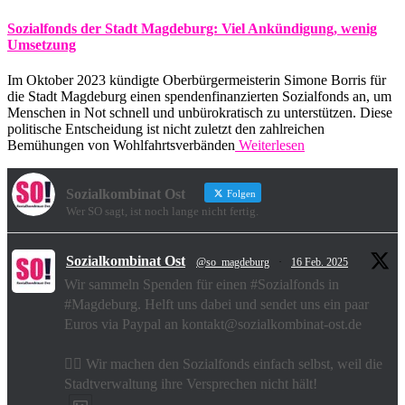
Sozialfonds der Stadt Magdeburg: Viel Ankündigung, wenig
Umsetzung
Im Oktober 2023 kündigte Oberbürgermeisterin Simone Borris für
die Stadt Magdeburg einen spendenfinanzierten Sozialfonds an, um
Menschen in Not schnell und unbürokratisch zu unterstützen. Diese
politische Entscheidung ist nicht zuletzt den zahlreichen
Bemühungen von Wohlfahrtsverbänden
Weiterlesen
Sozialkombinat Ost
Folgen
Wer SO sagt, ist noch lange nicht fertig.
Sozialkombinat Ost
@so_magdeburg
·
16 Feb. 2025
Wir sammeln Spenden für einen #Sozialfonds in
#Magdeburg. Helft uns dabei und sendet uns ein paar
Euros via Paypal an kontakt@sozialkombinat-ost.de
✊🏽 Wir machen den Sozialfonds einfach selbst, weil die
Stadtverwaltung ihre Versprechen nicht hält!