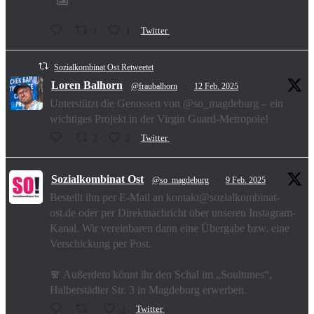
1
1
Twitter
Sozialkombinat Ost Retweetet
Loren Balhorn
@fraubalhorn
·
12 Feb. 2025
Unterstützt die Genossen von @so_magdeburg – ein
wichtiges Projekt in der Virgin Guard-Metropole!
2
2
Twitter
Sozialkombinat Ost
@so_magdeburg
·
9 Feb. 2025
Bestellt ihn per E-Mail an kontakt@sozialkombinat-
ost.de oder per Direktnachricht über unseren Instagram-
Kanal. Wir vereinbaren dann eine Übergabe bzw. eine
Verschickung per Post.
🧣 Außerdem könnt ihr den Schal im „Soultunes“,
Halberstädter Str. 3 in Magdeburg erwerben.
2
Twitter