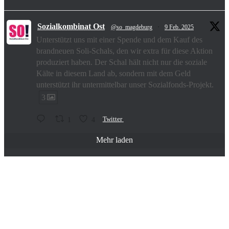
Sozialkombinat Ost
@so_magdeburg
·
9 Feb. 2025
Unterstützt uns mit einer Spende und dem Kauf des
brandneuen Soli-Schals, den wir extra für diese Aktion
produziert haben. Der Schal hält nicht nur die soziale
Kälte in diesem Land ab, sondern mit dem Geld
unterstützt ihr untermittelbar unser Sozialfonds-Projekt.
3
1
4
Twitter
Mehr laden
sozialkombinat_ost