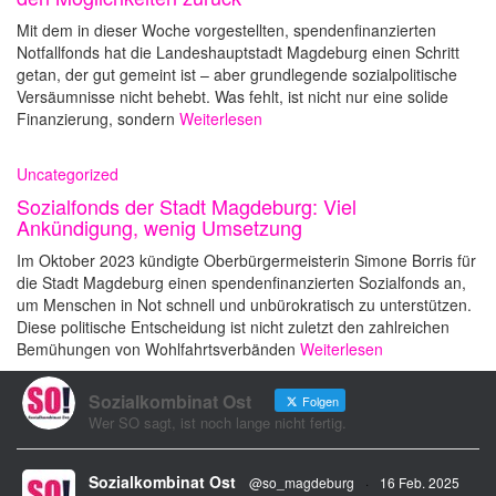
Mit dem in dieser Woche vorgestellten, spendenfinanzierten
Notfallfonds hat die Landeshauptstadt Magdeburg einen Schritt
getan, der gut gemeint ist – aber grundlegende sozialpolitische
Versäumnisse nicht behebt. Was fehlt, ist nicht nur eine solide
Finanzierung, sondern
Weiterlesen
Uncategorized
Sozialfonds der Stadt Magdeburg: Viel
Ankündigung, wenig Umsetzung
Im Oktober 2023 kündigte Oberbürgermeisterin Simone Borris für
die Stadt Magdeburg einen spendenfinanzierten Sozialfonds an,
um Menschen in Not schnell und unbürokratisch zu unterstützen.
Diese politische Entscheidung ist nicht zuletzt den zahlreichen
Bemühungen von Wohlfahrtsverbänden
Weiterlesen
Sozialkombinat Ost
Folgen
Wer SO sagt, ist noch lange nicht fertig.
Sozialkombinat Ost
@so_magdeburg
·
16 Feb. 2025