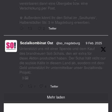
vereinbaren dann eine Übergabe bzw. eine
Verschickung per Post.
🧣 Außerdem könnt ihr den Schal im „Soultunes“,
Halberstädter Str. 3 in Magdeburg erwerben.
2
Twitter
Sozialkombinat Ost
@so_magdeburg
·
9 Feb. 2025
Unterstützt uns mit einer Spende und dem Kauf
des brandneuen Soli-Schals, den wir extra für
diese Aktion produziert haben. Der Schal hält nicht nur
die soziale Kälte in diesem Land ab, sondern mit dem
Geld unterstützt ihr untermittelbar unser Sozialfonds-
Projekt.
3
1
4
Twitter
Mehr laden