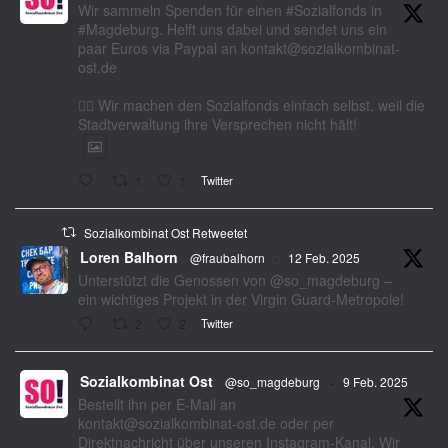
Wir sammeln Spenden für einen #Sozialfonds in
#Magdeburg. Helft uns dabei und sendet uns ein
paar Euros via Paypal an kontakt@sozialkombinat-
ost.de
✊🏽 Wir machen den Sozialfonds einfach selbst, weil die
Stadtverwaltung ihre Versprechen nicht hält!
1
1
Twitter
Sozialkombinat Ost Retweetet
Loren Balhorn
@fraubalhorn
·
12 Feb. 2025
Unterstützt die Genossen von @so_magdeburg –
ein wichtiges Projekt in der Virgin Guard-Metropole!
2
2
Twitter
Sozialkombinat Ost
@so_magdeburg
·
9 Feb. 2025
Bestellt ihn per E-Mail an
kontakt@sozialkombinat-ost.de oder per
Direktnachricht über unseren Instagram-Kanal. Wir